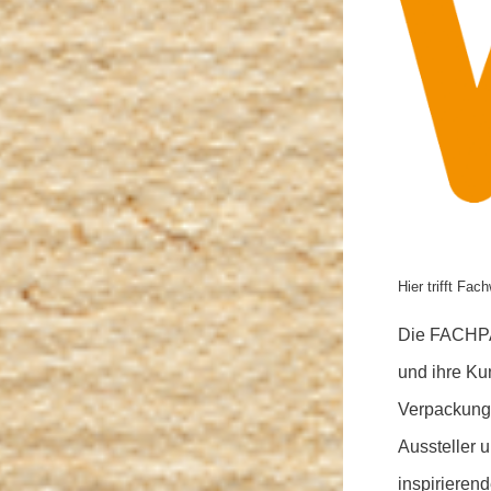
Hier trifft Fa
Die FACHPAC
und ihre Ku
Verpackung
Aussteller 
inspirieren