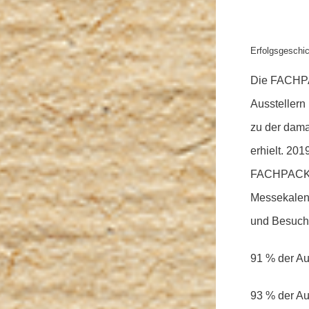
Erfolgsgesch
Die FACHPAC
Aussteller
zu der dam
erhielt. 201
FACHPACK is
Messekalend
und Besuch
91 % der Au
93 % der Au