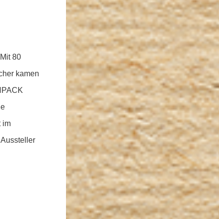
Mit 80
ucher kamen
CHPACK
ie
 im
Aussteller