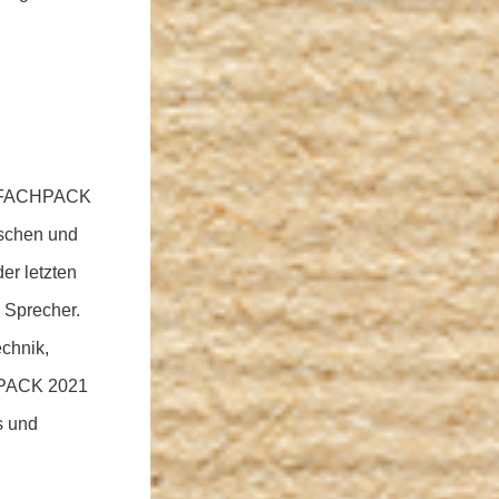
er FACHPACK
uschen und
r letzten
 Sprecher.
chnik,
CHPACK 2021
s und