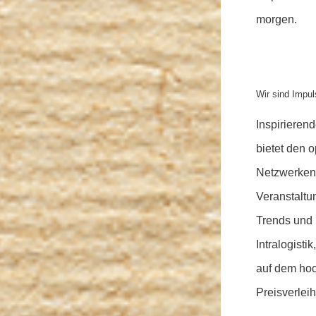
morgen.
Wir sind Imp
ul
Inspiriere
bietet den 
Netzwerken
Veranstaltu
Trends und 
Intralogist
auf dem hoc
Preisverlei