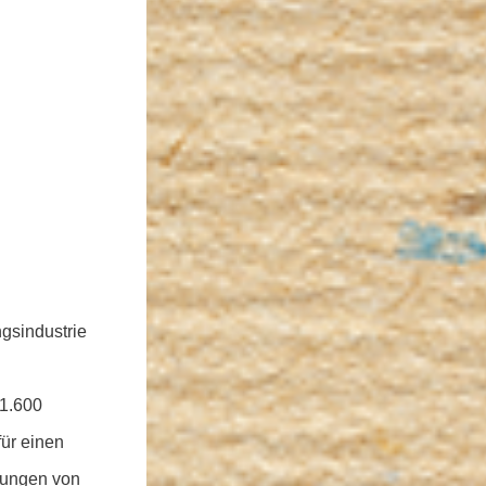
gsindustrie
 1.600
ür einen
sungen von