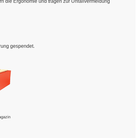
ern die Ergonomie und tragen zur Unfallvermeidung
rung gespendet.
agazin