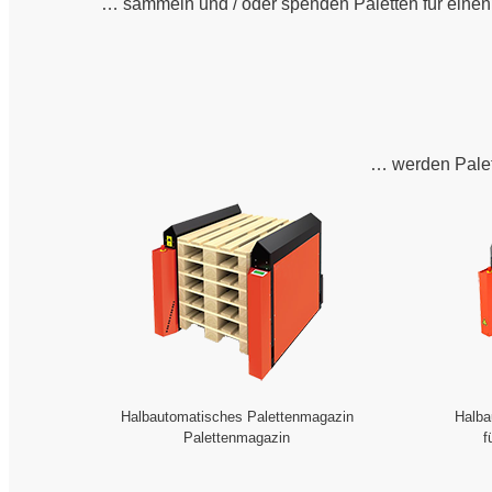
… sammeln und / oder spenden Paletten für einen 
… werden Palet
Halbautomatisches Palettenmagazin
Halba
Palettenmagazin
f